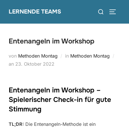
Zum
Suchen
LERNENDE TEAMS
Inhalt
SEITEN
nach:
springen
Entenangeln im Workshop
von
Methoden Montag
in
Methoden Montag
Veröffentlicht
an
23. Oktober 2022
am
Entenangeln im Workshop –
Spielerischer Check-in für gute
Stimmung
TL;DR:
Die Entenangeln-Methode ist ein