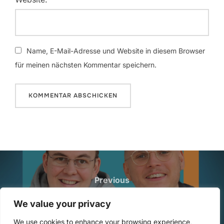
Name, E-Mail-Adresse und Website in diesem Browser
für meinen nächsten Kommentar speichern.
Beitragsnavigation
Previous
Previous
190: Entenangeln im Workshop
We value your privacy
We use cookies to enhance your browsing experience,