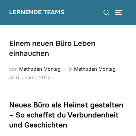
Zum
Suchen
LERNENDE TEAMS
Inhalt
SEITEN
nach:
springen
Einem neuen Büro Leben
einhauchen
von
Methoden Montag
in
Methoden Montag
Veröffentlicht
an
6. Januar 2025
am
Neues Büro als Heimat gestalten
– So schaffst du Verbundenheit
und Geschichten