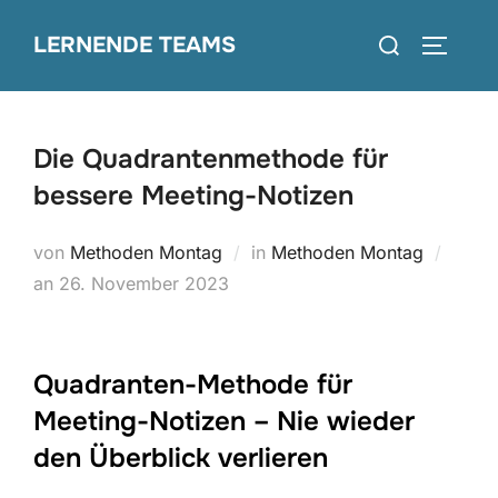
Zum
Suchen
LERNENDE TEAMS
Inhalt
SEITEN
nach:
springen
Die Quadrantenmethode für
bessere Meeting-Notizen
von
Methoden Montag
in
Methoden Montag
Veröffentlicht
an
26. November 2023
am
Quadranten-Methode für
Meeting-Notizen – Nie wieder
den Überblick verlieren