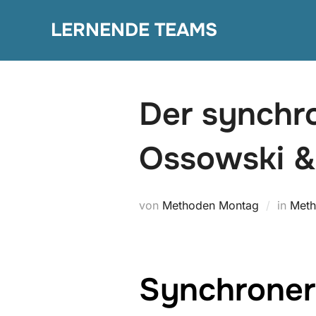
Zum
LERNENDE TEAMS
Inhalt
springen
Der synchro
Ossowski & 
von
Methoden Montag
in
Meth
Synchroner