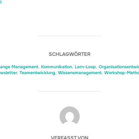
e
SCHLAGWÖRTER
ange Management
,
Kommunikation
,
Lern-Loop
,
Organisationsentwi
wsletter
,
Teamentwicklung
,
Wissensmanagement
,
Workshop-Meth
BEITRAGSAUTOR
VERFASST VON