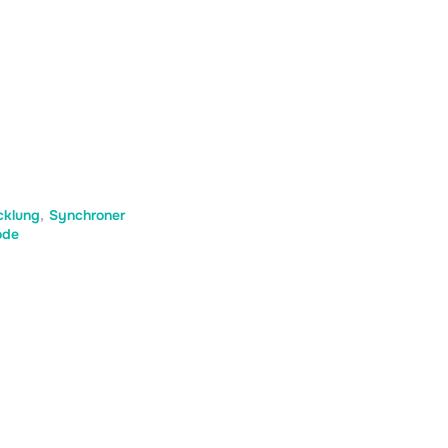
cklung
,
Synchroner
ode