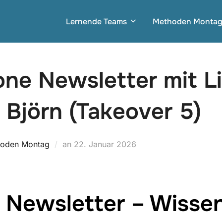
Lernende Teams
Methoden Monta
ne Newsletter mit L
Björn (Takeover 5)
Veröffentlicht
oden Montag
an
22. Januar 2026
am
 Newsletter – Wisse