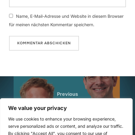
Name, E-Mail-Adresse und Website in diesem Browser
für meinen nächsten Kommentar speichern.
Beitragsnavigation
Previous
Previous
288: Change als Heldenreise mit
We value your privacy
Alex und Thorsten
We use cookies to enhance your browsing experience,
serve personalized ads or content, and analyze our traffic.
By clicking "Accept All", you consent to our use of