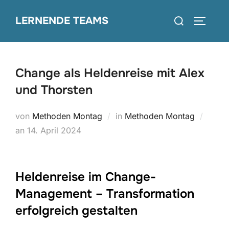
Zum
Suchen
LERNENDE TEAMS
Inhalt
SEITEN
nach:
springen
Change als Heldenreise mit Alex
und Thorsten
von
Methoden Montag
in
Methoden Montag
Veröffentlicht
an
14. April 2024
am
Heldenreise im Change-
Management – Transformation
erfolgreich gestalten