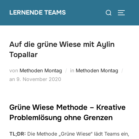
Zum
Suchen
LERNENDE TEAMS
Inhalt
SEITEN
nach:
springen
Auf die grüne Wiese mit Aylin
Topallar
von
Methoden Montag
in
Methoden Montag
Veröffentlicht
an
9. November 2020
am
Grüne Wiese Methode – Kreative
Problemlösung ohne Grenzen
TL;DR:
Die Methode „Grüne Wiese“ lädt Teams ein,