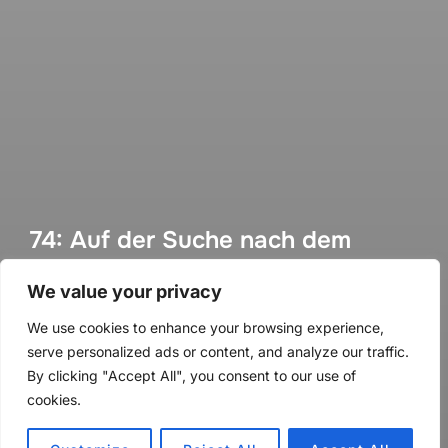
74: Auf der Suche nach dem
Warum mit Daniel Reyelt
We value your privacy
von
Methoden Montag
in
Methoden Montag
We use cookies to enhance your browsing experience,
Veröffentlicht
an
1. November 2020
serve personalized ads or content, and analyze our traffic.
am
By clicking "Accept All", you consent to our use of
cookies.