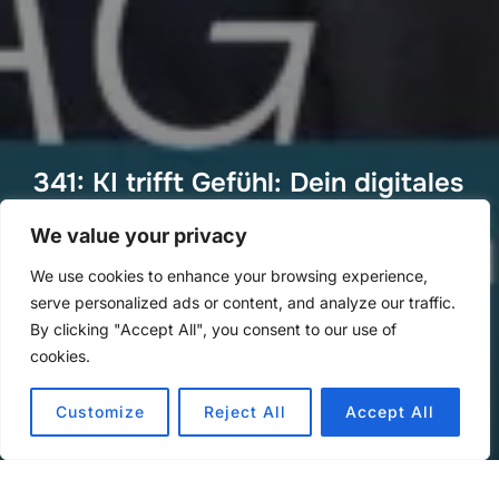
341: KI trifft Gefühl: Dein digitales
Stimmungstagebuch
We value your privacy
von
Methoden Montag
in
Methoden Montag
We use cookies to enhance your browsing experience,
Veröffentlicht
an
28. April 2025
serve personalized ads or content, and analyze our traffic.
am
By clicking "Accept All", you consent to our use of
cookies.
Customize
Reject All
Accept All
Audio-