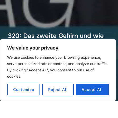
320: Das zweite Gehirn und wie
du es aufbaust
We value your privacy
von
Methoden Montag
in
Methoden Montag
We use cookies to enhance your browsing experience,
Veröffentlicht
an
1. Dezember 2024
serve personalized ads or content, and analyze our traffic.
am
By clicking "Accept All", you consent to our use of
cookies.
Customize
Reject All
Accept All
Audio-
00:00
00:00
Player