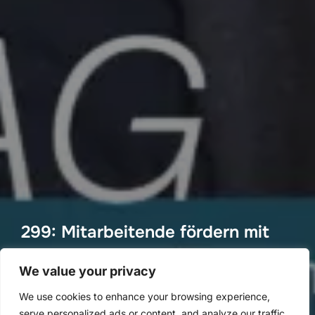
299: Mitarbeitende fördern mit
HASCH
We value your privacy
von
Methoden Montag
in
Methoden Montag
We use cookies to enhance your browsing experience,
Veröffentlicht
an
7. Juli 2024
serve personalized ads or content, and analyze our traffic.