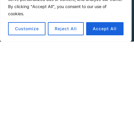
am
By clicking "Accept All", you consent to our use of
cookies.
Customize
Reject All
Accept All
Audio-
00:00
00:00
Player
Welche Eigenschaften brauchen Mitarbeitende in
komplexen Systemen? Bei der Suche nach einer
Antwort auf diese Frage hilft uns HASCH – und
nicht, um uns zu benebeln …