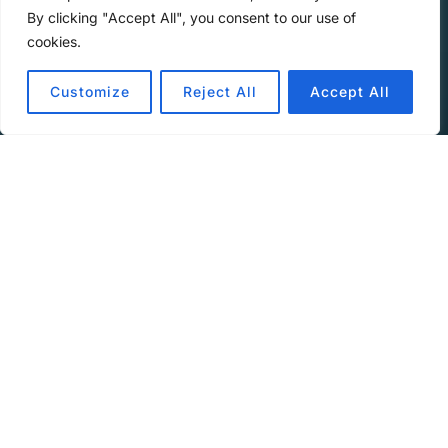
am
By clicking "Accept All", you consent to our use of
cookies.
Customize
Reject All
Accept All
Audio-
00:00
00:00
Player
Wie können wir in einer Organisation Projekte und
Ziele planen? In vielen Unternehmen sind OKRs als
Methode aktuell beliebt. In der heutigen Folge
erzählt uns Sarah, warum sie für ihren Bereich
OKRs gerade nicht für den richtigen Weg hält – und
wie trotzdem ein passender Prozess entwickelt
wurde.