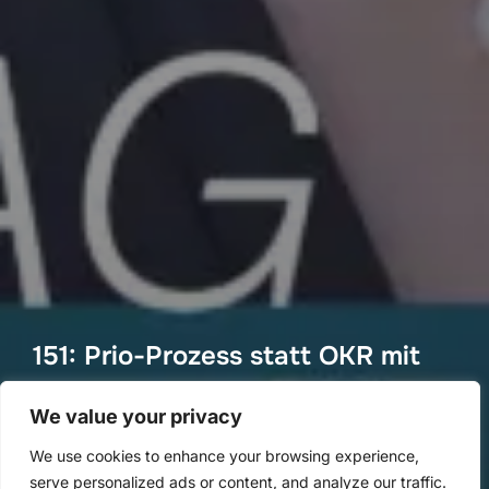
151: Prio-Prozess statt OKR mit
Sarah Schüle
We value your privacy
von
Methoden Montag
in
Methoden Montag
We use cookies to enhance your browsing experience,
Veröffentlicht
an
23. Januar 2022
serve personalized ads or content, and analyze our traffic.