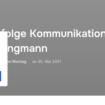
rfolge Kommunikatio
pringmann
.
Veröffentlicht
hoden Montag
an
30. Mai 2021
am