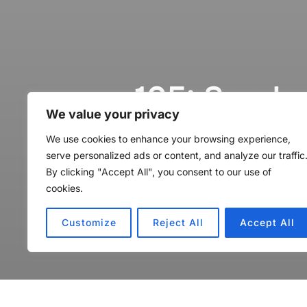
105: Sonde
We value your privacy
mit Jens S
We use cookies to enhance your browsing experience,
serve personalized ads or content, and analyze our traffic
By clicking "Accept All", you consent to our use of
von
Methoden Montag
in
Met
cookies.
Customize
Reject All
Accept All