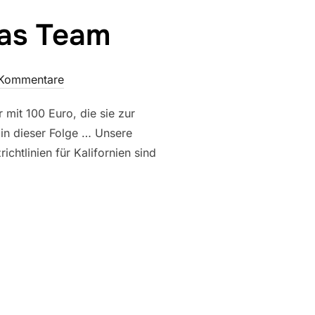
das Team
 Kommentare
 mit 100 Euro, die sie zur
in dieser Folge … Unsere
ichtlinien für Kalifornien sind
RO FÜR DAS TEAM“