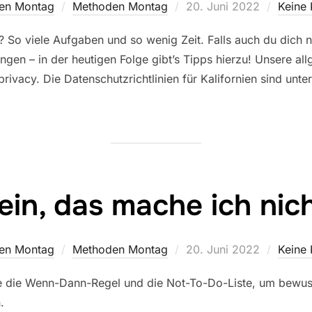
Veröffentlicht
en Montag
Methoden Montag
20. Juni 2022
Keine
am
r? So viele Aufgaben und so wenig Zeit. Falls auch du dich
ngen – in der heutigen Folge gibt’s Tipps hierzu! Unsere al
privacy. Die Datenschutzrichtlinien für Kalifornien sind unt
ein, das mache ich nich
Veröffentlicht
en Montag
Methoden Montag
20. Juni 2022
Keine
am
 die Wenn-Dann-Regel und die Not-To-Do-Liste, um bewusst 
.