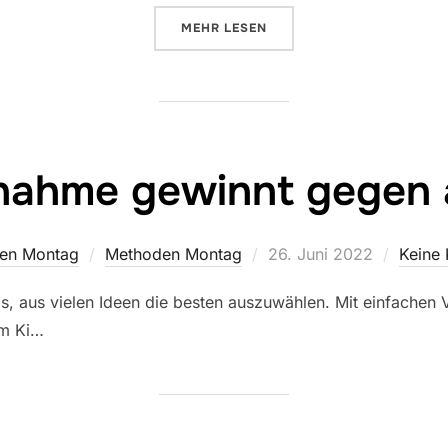
ÜBER „174: WELCHE MASSNAHME
MEHR
LESEN
ahme gewinnt gegen a
Veröffentlicht
en Montag
Methoden Montag
26. Juni 2022
Keine
am
, aus vielen Ideen die besten auszuwählen. Mit einfachen V
um Ki…