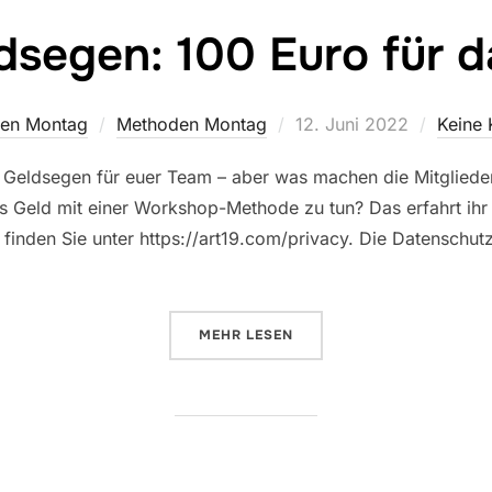
ldsegen: 100 Euro für 
Veröffentlicht
en Montag
Methoden Montag
12. Juni 2022
Keine
am
n Geldsegen für euer Team – aber was machen die Mitglieder
 Geld mit einer Workshop-Methode zu tun? Das erfahrt ihr 
finden Sie unter https://art19.com/privacy. Die Datenschutzr
ÜBER „172: GELDSEGEN: 100 EU
MEHR
LESEN