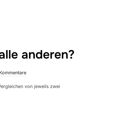
 GEWINNT GEGEN ALLE ANDEREN?“
lle anderen?
 Kommentare
ergleichen von jeweils zwei