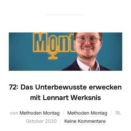
72: Das Unterbewusste erwecken
mit Lennart Werksnis
Veröffe
von
Methoden Montag
Methoden Montag
18.
am
Oktober 2020
Keine Kommentare