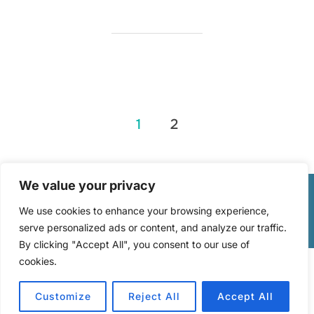
Seitennummerierung
1
2
der
Beiträge
We value your privacy
Copyright © 2026 Lernende Teams
We use cookies to enhance your browsing experience,
Inspiro Theme
von
WPZOOM
serve personalized ads or content, and analyze our traffic.
By clicking "Accept All", you consent to our use of
cookies.
Customize
Reject All
Accept All