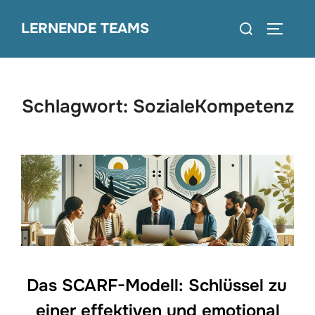
Zum
Suchen
LERNENDE TEAMS
Inhalt
SEITEN
nach:
springen
Schlagwort:
SozialeKompetenz
Das SCARF-Modell: Schlüssel zu
einer effektiven und emotional