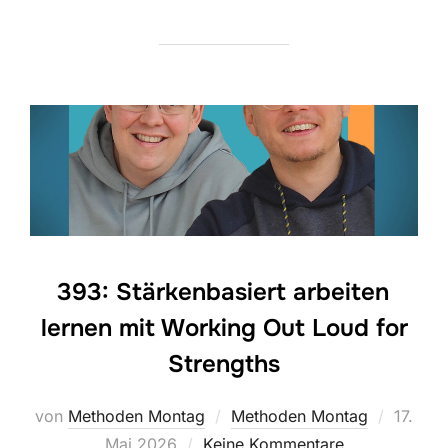
393: Stärkenbasiert arbeiten
lernen mit Working Out Loud for
Strengths
Veröffe
von
Methoden Montag
Methoden Montag
17.
am
Mai 2026
Keine Kommentare