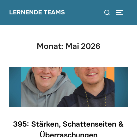
Zum
Suchen
LERNENDE TEAMS
Inhalt
SEITEN
nach:
springen
Monat:
Mai 2026
395: Stärken, Schattenseiten &
Überraschungen